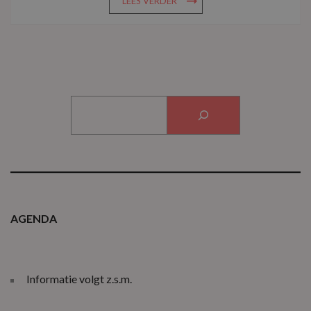
LEES VERDER
ZOEKEN
AGENDA
Informatie volgt z.s.m.