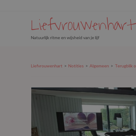
Liefvrouwenhart
Natuurlijk ritme en wijsheid van je lijf
Liefvrouwenhart
>
Notities
>
Algemeen
>
Terugblik o