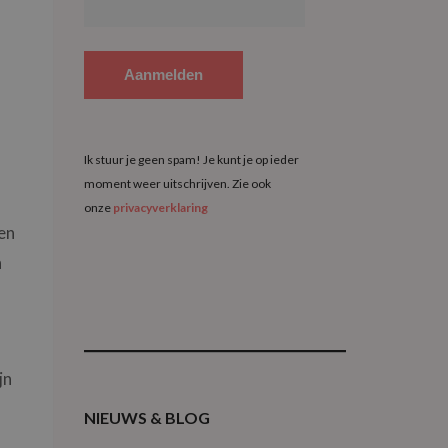
Ik stuur je geen spam! Je kunt je op ieder
moment weer uitschrijven. Zie ook
onze
privacyverklaring
en
n
jn
NIEUWS & BLOG