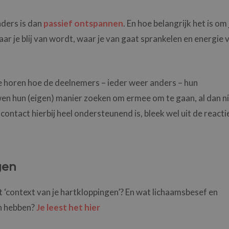
nders is dan
passief ontspannen
. En hoe belangrijk het is om 
ar je blij van wordt, waar je van gaat sprankelen en energie 
 horen hoe de deelnemers – ieder weer anders – hun
en hun (eigen) manier zoeken om ermee om te gaan, al dan n
ntact hierbij heel ondersteunend is, bleek wel uit de reacti
gen
 ‘context van je hartkloppingen’? En wat lichaamsbesef en
n hebben?
Je leest het hier