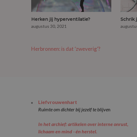
Herken jij hyperventilatie?
Schrik 
augustus 30, 2021
augustu
Bericht
Herbronnen: is dat ‘zweverig’?
navigatie
Liefvrouwenhart
Ruimte om dichter bij jezelf te blijve
n
In het archief: artikelen over interne onrust,
lichaam en mind - én herstel.