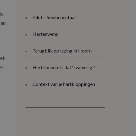
je
Pilot – Seizoenentaal
van
Hartenwens
Terugblik op lezing in Hoorn
iet
es.
Herbronnen: is dat ‘zweverig’?
Context van je hartkloppingen