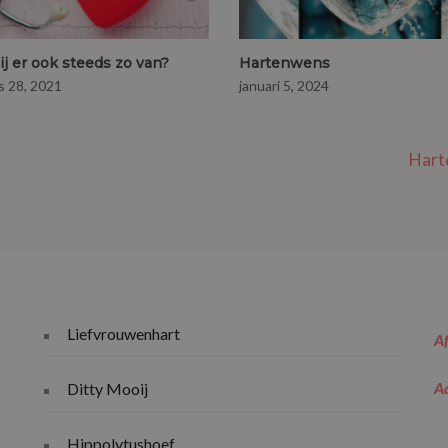
jij er ook steeds zo van?
Hartenwens
s 28, 2021
januari 5, 2024
Hart
Liefvrouwenhart
Af
A
Ditty Mooij
Hippolytushoef