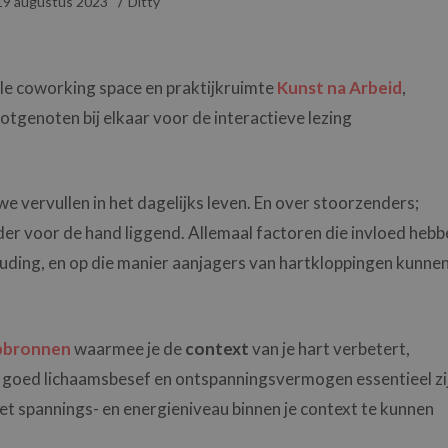
19 augustus 2023
Ditty
lle coworking space en praktijkruimte
Kunst na Arbeid
,
tgenoten bij elkaar voor de interactieve lezing
 we vervullen in het dagelijks leven. En over stoorzenders;
r voor de hand liggend. Allemaal factoren die invloed hebb
uding, en op die manier aanjagers van hartkloppingen kunne
lpbronnen
waarmee je de
context
van je hart verbetert,
 goed lichaamsbesef en ontspanningsvermogen essentieel zi
 het spannings- en energieniveau binnen je context te kunnen