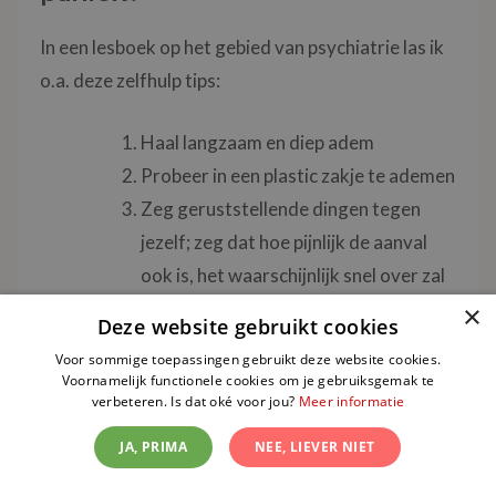
In een lesboek op het gebied van psychiatrie las ik
o.a. deze zelfhulp tips:
Haal langzaam en diep adem
Probeer in een plastic zakje te ademen
Zeg geruststellende dingen tegen
jezelf; zeg dat hoe pijnlijk de aanval
ook is, het waarschijnlijk snel over zal
zijn
×
Deze website gebruikt cookies
Zeg tegen jezelf dat je moet
Voor sommige toepassingen gebruikt deze website cookies.
ontspannen
Voornamelijk functionele cookies om je gebruiksgemak te
verbeteren. Is dat oké voor jou?
Meer informatie
Zoek iemand die je tijdens de aanval
bij kan staan
JA, PRIMA
NEE, LIEVER NIET
Denk niet dat je het probleem oplost