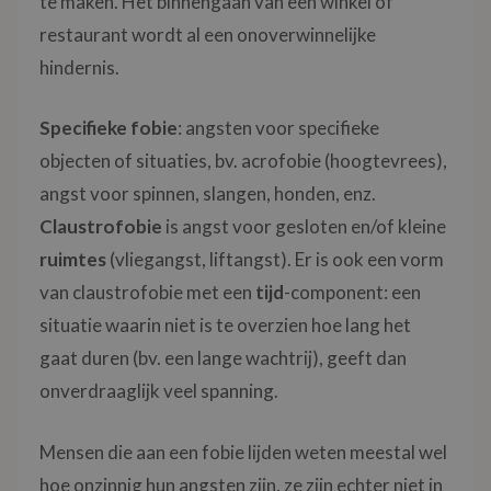
te maken. Het binnengaan van een winkel of
restaurant wordt al een onoverwinnelijke
hindernis.
Specifieke fobie
: angsten voor specifieke
objecten of situaties, bv. acrofobie (hoogtevrees),
angst voor spinnen, slangen, honden, enz.
Claustrofobie
is angst voor gesloten en/of kleine
ruimtes
(vliegangst, liftangst). Er is ook een vorm
van claustrofobie met een
tijd
-component: een
situatie waarin niet is te overzien hoe lang het
gaat duren (bv. een lange wachtrij), geeft dan
onverdraaglijk veel spanning.
Mensen die aan een fobie lijden weten meestal wel
hoe onzinnig hun angsten zijn, ze zijn echter niet in